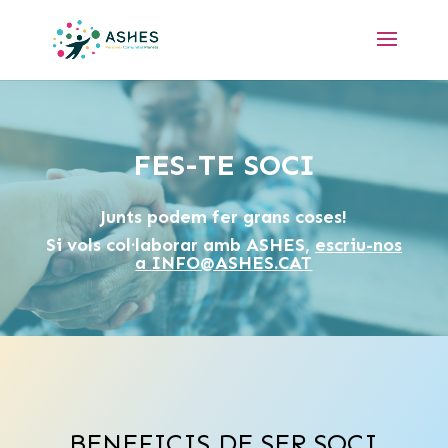
FES-TE SOCI
Junts podem fer grans coses!
Si vols col·laborar amb ASHES,
escriu-nos
a
INFO@ASHES.CAT
BENEFICIS DE SER SOCI