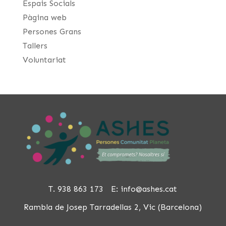
Espais Socials
Pàgina web
Persones Grans
Tallers
Voluntariat
T. 938 863 173 E:
info@ashes.cat
Rambla de Josep Tarradellas 2, Vic (Barcelona)